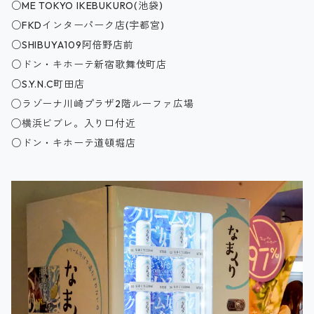
○ME TOKYO IKEBUKURO(池袋)
○FKDインターパーク店(宇都宮)
○SHIBUYA109阿倍野店前
○ドン・キホーテ新宿歌舞伎町店
○S.Y.N.C町田店
◯ラゾーナ川崎プラザ2階ルーファ広場
◯横浜ビブレ。入り口付近
○ドン・キホーテ道頓堀店